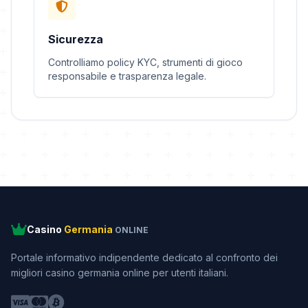
Sicurezza
Controlliamo policy KYC, strumenti di gioco
responsabile e trasparenza legale.
Casino
Germania
ONLINE
Portale informativo indipendente dedicato al confronto dei
migliori casino germania online per utenti italiani.