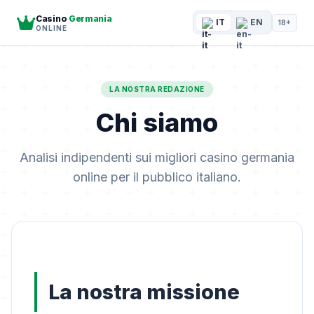
Casino
Germania
IT
EN
18+
ONLINE
LA NOSTRA REDAZIONE
Chi siamo
Analisi indipendenti sui migliori casino germania
online per il pubblico italiano.
La nostra missione